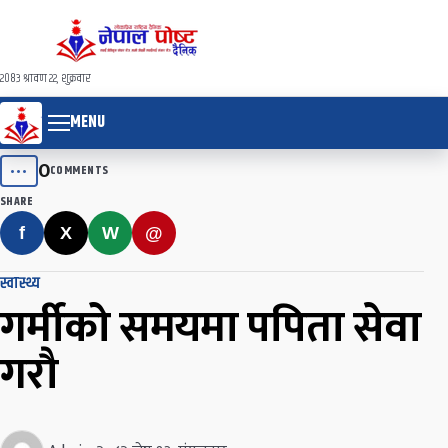
२०८३ श्रावण २२, शुक्रवार
MENU
0
•••
COMMENTS
SHARE
f
X
W
@
स्वास्थ्य
गर्मीको समयमा पपिता सेवा
गरौ