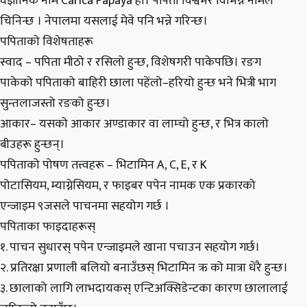
वैज्ञानिक नाम Carica Papaya हो। पपिता विश्वभर विभिन्न नामले
चिनिन्छ । नेपालमा यसलाई मेवे पनि भन्ने गरिन्छ।
पपिताको विशेषताहरू
स्वाद – पपिता मीठो र रसिलो हुन्छ, विशेषगरी पाकेपछि। रङग
पाकेको पपिताको बाहिरी छाला पहेंलो–हरियो हुन्छ भने भित्री भाग
सुन्तलाजस्तो रङको हुन्छ।
आकार– यसको आकार अण्डाकार वा लाम्चो हुन्छ, र भित्र कालो
बीउहरू हुन्छन्।
पपिताको पोषण तत्त्वहरू – भिटामिन A, C, E, र K
पोटासियम, म्याग्नेसियम, र फाइबर पपेन नामक एक प्रकारको
एन्जाइम ९जसले पाचनमा सहयोग गर्छ ।
पपिताका फाइदाहरूस्
१. पाचन सुधारस् पपेन एन्जाइमले खाना पचाउन सहयोग गर्छ।
२. प्रतिरक्षा प्रणाली बलियो बनाउँछस् भिटामिन ऋ को मात्रा धेरै हुन्छ।
३. छालाको लागि लाभदायकस् एन्टिअक्सिडेन्टका कारण छालालाई