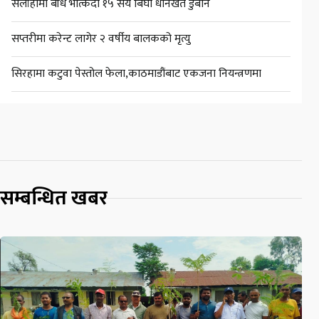
सर्लाहीमा बाँध भत्किँदा १५ सय बिघा धानखेत डुबान
सप्तरीमा करेन्ट लागेर २ वर्षीय बालकको मृत्यु
सिरहामा कटुवा पेस्तोल फेला,काठमाडौंबाट एकजना नियन्त्रणमा
सम्बन्धित खबर