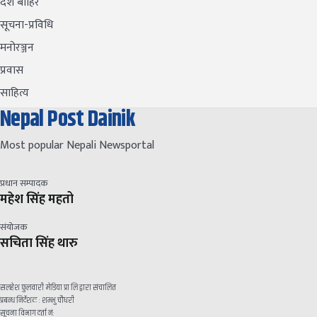
देश बाहिर
सूचना-प्रविधि
मनोरञ्जन
प्रवास
साहित्य
Nepal Post Dainik
Most popular Nepali Newsportal
प्रधान सम्पादक
महेश सिंह महतो
संयोजक
सचिता सिंह थारु
सलहेश फुलवारी मेडिया प्रा लि द्वारा संचालित
प्रबन्ध निर्देशक : शम्भु चौधरी
सूचना विभाग दर्ता नं: