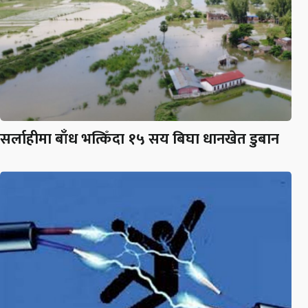
सर्लाहीमा बाँध भत्किँदा १५ सय बिघा धानखेत डुबान