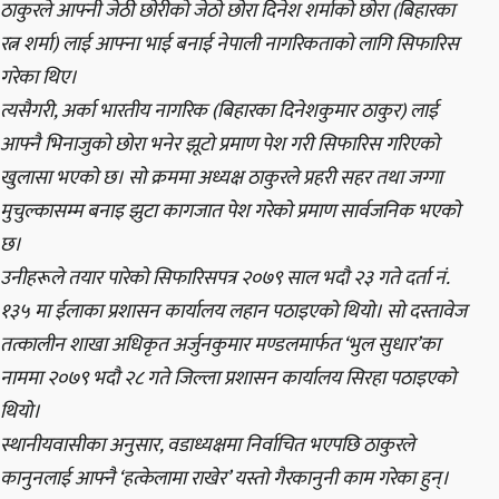
ठाकुरले आफ्नी जेठी छोरीको जेठो छोरा दिनेश शर्माको छोरा (बिहारका
रत्न शर्मा) लाई आफ्ना भाई बनाई नेपाली नागरिकताको लागि सिफारिस
गरेका थिए।
त्यसैगरी, अर्का भारतीय नागरिक (बिहारका दिनेशकुमार ठाकुर) लाई
आफ्नै भिनाजुको छोरा भनेर झूटो प्रमाण पेश गरी सिफारिस गरिएको
खुलासा भएको छ। सो क्रममा अध्यक्ष ठाकुरले प्रहरी सहर तथा जग्गा
मुचुल्कासम्म बनाइ झुटा कागजात पेश गरेको प्रमाण सार्वजनिक भएको
छ।
उनीहरूले तयार पारेको सिफारिसपत्र
२०७९
साल भदौ २३ गते दर्ता नं.
१३५ मा ईलाका प्रशासन कार्यालय लहान पठाइएको थियो। सो दस्तावेज
तत्कालीन शाखा अधिकृत अर्जुनकुमार मण्डलमार्फत ‘भुल सुधार’का
नाममा
२०७९
भदौ २८ गते जिल्ला प्रशासन कार्यालय सिरहा पठाइएको
थियो।
स्थानीयवासीका अनुसार, वडाध्यक्षमा निर्वाचित भएपछि ठाकुरले
कानुनलाई आफ्नै ‘हत्केलामा राखेर’ यस्तो गैरकानुनी काम गरेका हुन्।