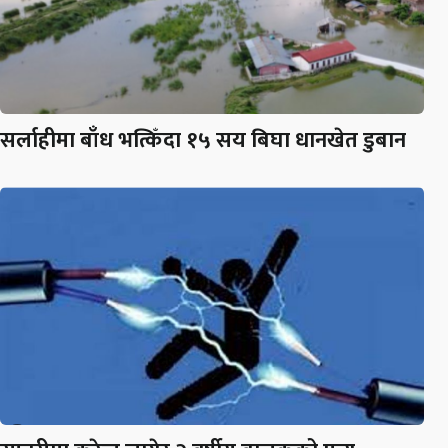
सर्लाहीमा बाँध भत्किँदा १५ सय बिघा धानखेत डुबान