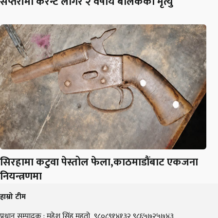
सप्तरीमा करेन्ट लागेर २ वर्षीय बालकको मृत्यु
सिरहामा कटुवा पेस्तोल फेला,काठमाडौंबाट एकजना
नियन्त्रणमा
हाम्रो टीम
प्रधान सम्पादक : महेश सिंह महतो ९८०८९१४१३२ ९८६५७२५७४३