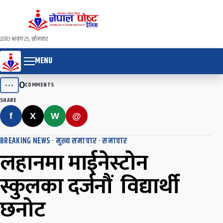
२०८३ श्रावण २५, सोमवार
MENU
0
•••
COMMENTS
SHARE
f
X
W
@
BREAKING NEWS
·
मुख्य समाचार
·
समाचार
लहानमा माईनेस्टोन
स्कुलका दर्जनौं विद्यार्थी
छनोट