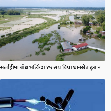
सर्लाहीमा बाँध भत्किँदा १५ सय बिघा धानखेत डुबान