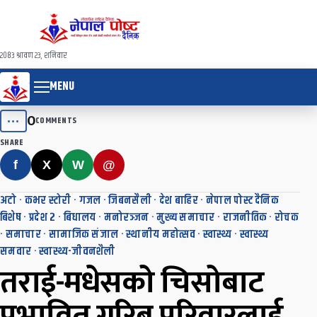
२०८३ श्रावण २३, शनिवार
MENU
0
•••
COMMENTS
SHARE
f
X
W
@
अटो
·
कभर स्टोरी
·
गजल
·
जिबनसैली
·
देश बाहिर
·
नेपाल पोस्ट दैनिक
बिशेष
·
प्रदेश २
·
बिधालय
·
मनोरञ्जन
·
मुख्य समाचार
·
राजनीतिक
·
रोचक
·
समाचार
·
सामाजिक संजाल
·
स्थानीय महोत्सव
·
स्वास्थ्य
·
स्वास्थ्य
समवार
·
स्वास्थ्य-जीवनशैली
तराई-मधेसको चिसोबाट
प्रभावित गरिब परिवारलाई