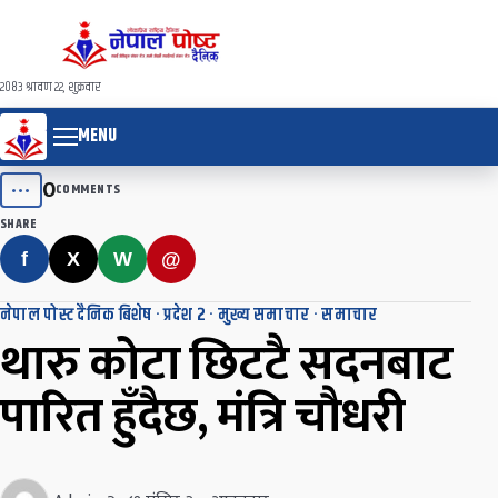
२०८३ श्रावण २२, शुक्रवार
MENU
0
•••
COMMENTS
SHARE
f
X
W
@
नेपाल पोस्ट दैनिक बिशेष
·
प्रदेश २
·
मुख्य समाचार
·
समाचार
थारु कोटा छिटटै सदनबाट
पारित हुँदैछ, मंत्रि चौधरी