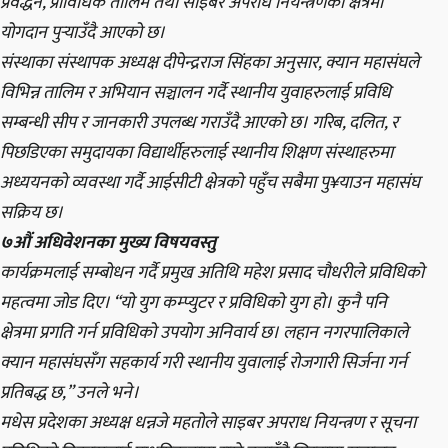
प्रवर्द्धन, प्राविधिक तालिम तथा साइबर अपराध नियन्त्रणका क्षेत्रमा
योगदान पुर्‍याउँदै आएको छ।
संस्थाका संस्थापक अध्यक्ष दीपेन्द्रराज सिंहका अनुसार, क्यान महासंघले
विभिन्न तालिम र अभियान सञ्चालन गर्दै स्थानीय युवाहरुलाई प्रविधि
सम्बन्धी सीप र जानकारी उपलब्ध गराउँदै आएको छ। गरिब, दलित, र
पिछडिएका समुदायका विद्यार्थीहरुलाई स्थानीय शिक्षण संस्थाहरुमा
अध्ययनको व्यवस्था गर्दै आईसीटी क्षेत्रको पहुँच सबैमा पु¥याउन महासंघ
सक्रिय छ।
७औं अधिवेशनका मुख्य विषयवस्तु
कार्यक्रमलाई सम्बोधन गर्दै प्रमुख अतिथि महेश प्रसाद चौधरीले प्रविधिको
महत्वमा जोड दिए। “यो युग कम्प्युटर र प्रविधिको युग हो। कुनै पनि
क्षेत्रमा प्रगति गर्न प्रविधिको उपयोग अनिवार्य छ। लहान नगरपालिकाले
क्यान महासंघसँग सहकार्य गरी स्थानीय युवालाई रोजगारी सिर्जना गर्न
प्रतिबद्ध छ,” उनले भने।
मधेस प्रदेशका अध्यक्ष धन्नजे महतोले साइबर अपराध नियन्त्रण र सूचना