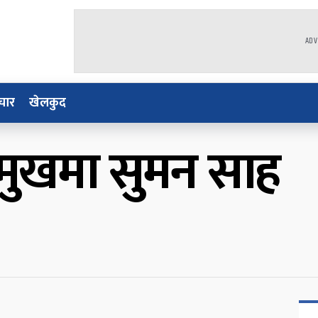
ADV
चार
खेलकुद
रमुखमा सुमन साह