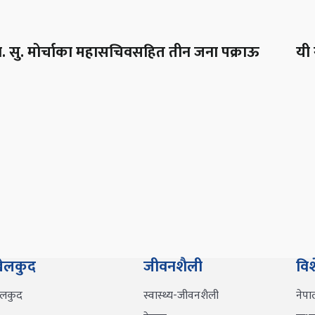
ा. सु. मोर्चाका महासचिवसहित तीन जना पक्राऊ
यी 
ेलकुद
जीवनशैली
वि
ेलकुद
स्वास्थ्य-जीवनशैली
नेपा