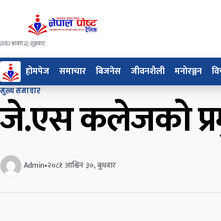
२०८३ श्रावण २२, शुक्रवार
होमपेज
समाचार
बिजनेस
जीवनशैली
मनोरञ्जन
वि
मुख्य समाचार
जे.एस कलेजको प्
Admin
•
२०८१ आश्विन ३०, बुधवार