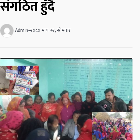
संगठित हुँदै
Admin
•
२०८० माघ २२, सोमवार