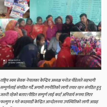
राष्ट्रिय स्वम सेवक नेपालका केन्द्रिय अध्यक्ष मनोज पौडेलले सहभागी
सम्पुर्णलाई संगठित गर्दै अगामी रणनीतिको लागी तयार रहन संगठित हुनु
जरुरी रहेको बताए।पीडित सम्पुर्ण लाई कार्ट अनिवार्य रूपमा लिएर
फल्गुण १ गते काठमाडौं केन्द्रित आन्दोलनमा उपस्थितिको लागी आग्रह