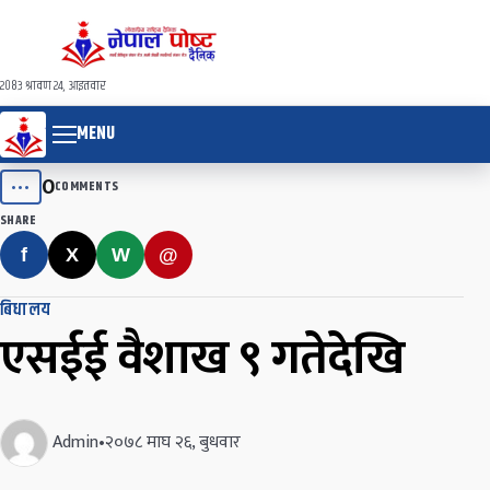
२०८३ श्रावण २४, आइतवार
MENU
0
•••
COMMENTS
SHARE
f
X
W
@
बिधालय
एसईई वैशाख ९ गतेदेखि
Admin
•
२०७८ माघ २६, बुधवार