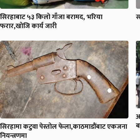
सिरहाबाट ५३ किलो गाँजा बरामद, भरिया
स
फरार,खोजि कार्य जारी
आ
ब
सिरहामा कटुवा पेस्तोल फेला,काठमाडौंबाट एकजना
नियन्त्रणमा