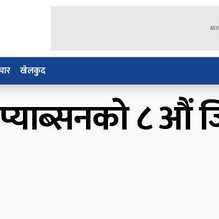
ADV
चार
खेलकुद
्याब्सनको ८ औं ज