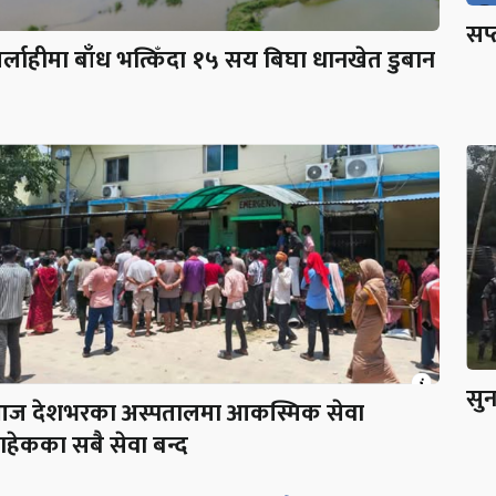
सप्
र्लाहीमा बाँध भत्किँदा १५ सय बिघा धानखेत डुबान
सुन
ज देशभरका अस्पतालमा आकस्मिक सेवा
ाहेकका सबै सेवा बन्द