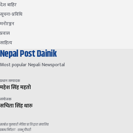
देश बाहिर
सूचना-प्रविधि
मनोरञ्जन
प्रवास
साहित्य
Nepal Post Dainik
Most popular Nepali Newsportal
प्रधान सम्पादक
महेश सिंह महतो
संयोजक
सचिता सिंह थारु
सलहेश फुलवारी मेडिया प्रा लि द्वारा संचालित
प्रबन्ध निर्देशक : शम्भु चौधरी