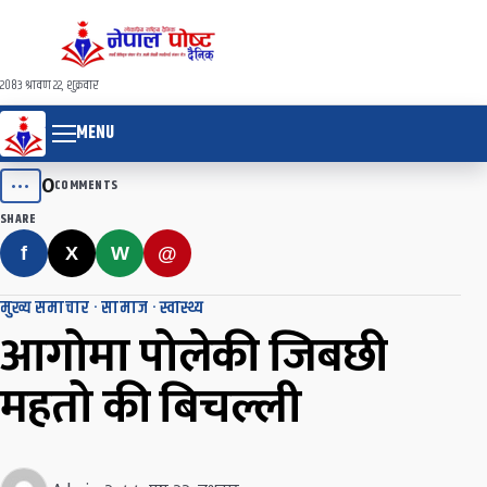
२०८३ श्रावण २२, शुक्रवार
MENU
0
•••
COMMENTS
SHARE
f
X
W
@
मुख्य समाचार
·
सामाज
·
स्वास्थ्य
आगोमा पोलेकी जिबछी
महतो की बिचल्ली