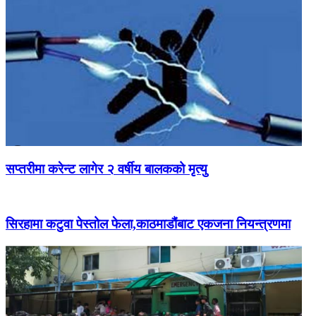
सप्तरीमा करेन्ट लागेर २ वर्षीय बालकको मृत्यु
सिरहामा कटुवा पेस्तोल फेला,काठमाडौंबाट एकजना नियन्त्रणमा