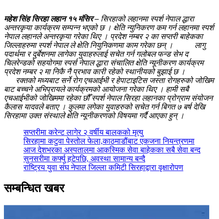
महेश सिंह सिरहा लहान १५ मंसिर –
सिरहाको लहानमा स्पर्श नेपाल द्धारा
अन्तरकृया कार्यक्रम सम्पन्न भएको छ । क्षेति न्युनिकरण कम गर्न लहानमा स्पर्श
नेपाल लहानले अन्तरकृया गरेका थिए । प्रदेश नम्बर २ का सप्तरी बाहेकका
जिल्लाहरुमा स्पर्श नेपाल ले क्षेति नियुनिकणमा काम गरेका छन् । लागु
पदार्थमा र दुर्बेशनमा लागेका युवाहरुलाई सचेत गर्न गलोबल फन्ड सेभ द
चिलरेन्डको सहयोगमा स्पर्स नेपाल द्धारा संचालित क्षेति न्यूनीकरण कार्यक्रम
प्रदेश नम्बर २ मा निकै नै प्रभाव कारी रहेको स्थानीयको बुझाई छ ।
रक्तको मध्यबाट सर्ने रोग एचआईभी र हेपाटाइटिस जस्ता रोगहरुको जोखिम
बाट बच्चने अभिप्रायले कार्यक्रमको आयोजना गरेका थिए । हामी सबै
एचआईभीको जोखिममा रहेका छौँ स्पर्श नेपाल सिरहा लहानका प्रोग्राम संयोजन
कैलास यादवले बताए । कुलमा लगेका युवाहरुको सचेत गर्न बिगत ७ बर्ष देखि
सिरहामा उक्त संस्थाले क्षेति न्यूनीकरणको विषयमा गर्दै आएका हुन् ।
सप्तरीमा करेन्ट लागेर २ वर्षीय बालकको मृत्यु
सिरहामा कटुवा पेस्तोल फेला,काठमाडौंबाट एकजना नियन्त्रणमा
आज देशभरका अस्पतालमा आकस्मिक सेवा बाहेकका सबै सेवा बन्द
सुनसरीमा कर्फ्यु हटेपछि, अवस्था सामान्य बन्दै
राष्ट्रिय युवा संघ नेपाल जिल्ला कमिटी सिरहाद्वारा वृक्षारोपण
सम्बन्धित खबर