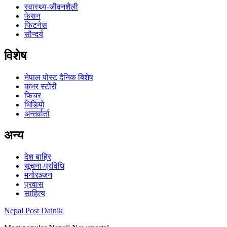
स्वास्थ्य-जीवनशैली
फेसन
फिटनेस
सौन्दर्य
विशेष
नेपाल पोस्ट दैनिक बिशेष
कभर स्टोरी
फिचर
भिडियो
अन्तर्वार्ता
अन्य
देश बाहिर
सूचना-प्रविधि
मनोरञ्जन
प्रवास
साहित्य
Nepal Post Dainik