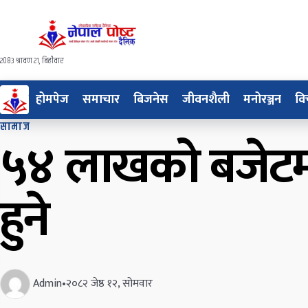
२०८३ श्रावण २१, बिहीवार
होमपेज
समाचार
बिजनेस
जीवनशैली
मनोरञ्जन
वि
सामाज
५४ लाखको बजेटमा
हुने
Admin
•
२०८२ जेष्ठ १२, सोमवार