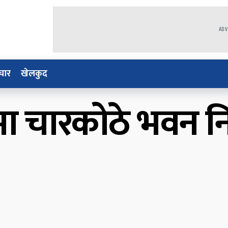
ADV
चार
खेलकुद
 चारकोठे भवन नि