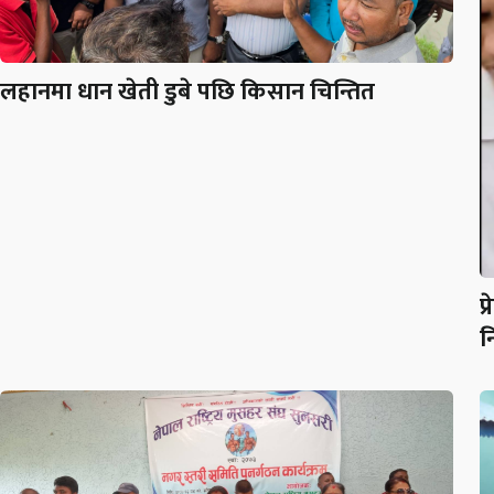
लहानमा धान खेती डुबे पछि किसान चिन्तित
प
न