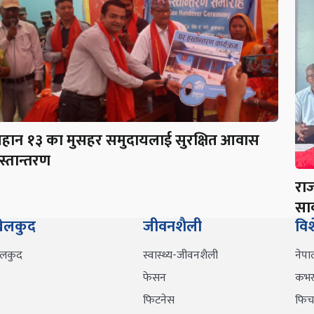
हान १३ का मुसहर समुदायलाई सुरक्षित आवास
स्तान्तरण
राज
सा
ेलकुद
जीवनशैली
वि
ेलकुद
स्वास्थ्य-जीवनशैली
नेपा
फेसन
कभर 
फिटनेस
फिच