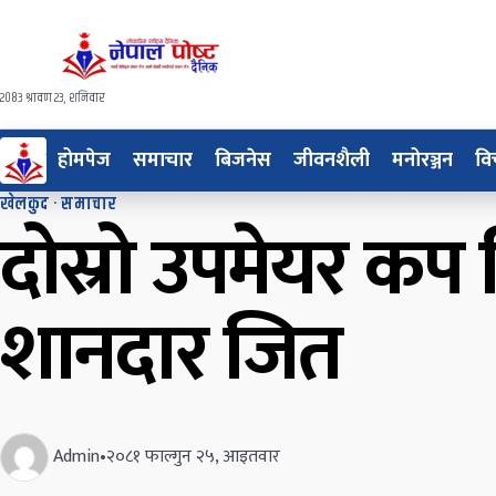
२०८३ श्रावण २३, शनिवार
होमपेज
समाचार
बिजनेस
जीवनशैली
मनोरञ्जन
वि
खेलकुद
·
समाचार
दोस्रो उपमेयर कप 
शानदार जित
Admin
•
२०८१ फाल्गुन २५, आइतवार