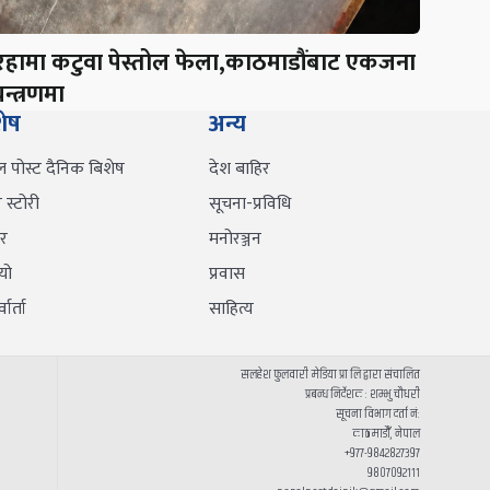
रहामा कटुवा पेस्तोल फेला,काठमाडौंबाट एकजना
न्त्रणमा
शेष
अन्य
ल पोस्ट दैनिक बिशेष
देश बाहिर
स्टोरी
सूचना-प्रविधि
र
मनोरञ्जन
यो
प्रवास
वार्ता
साहित्य
सलहेश फुलवारी मेडिया प्रा लि द्वारा संचालित
प्रबन्ध निर्देशक : शम्भु चौधरी
सूचना विभाग दर्ता नं:
काठमाडौँ, नेपाल
+९७७-९८४२८२७३९७
९८०७०९२१११