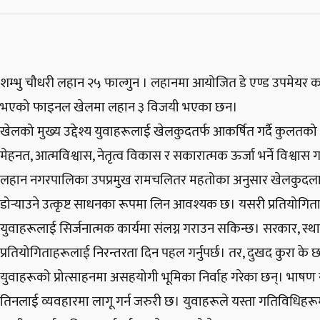
शम्भु चौधरी लहान २५ फाल्गुन । लहानमा आयोजित डे एण्ड उपमेयर कप 
भएको फाइनल खेलमा लहान ३ विजयी भएका छन।
खेलको मुख्य उद्देश्य युवाहरूलाई खेलकुदतर्फ आकर्षित गर्दै कुलतक
मेहनत, आत्मविश्वास, नेतृत्व विकास र सकारात्मक ऊर्जा भर्ने विश्वा
लहान नगरपालिका उपप्रमुख रामचलितर महतोका अनुसार खेलकुदलाई म
डोर्‍याउने उत्कृष्ट साधनका रूपमा लिन आवश्यक छ। यसरी प्रतियोगि
युवाहरूलाई सिर्जनात्मक कार्यमा संलग्न गराउन सकिन्छ। सरकार, स
प्रतियोगिताहरूलाई निरन्तरता दिन पहल गर्नुपर्छ। तर, दुखद कुरा के छ 
युवाहरूको प्रोत्साहनमा असहयोगी भूमिका निर्वाह गरेका छन्। भाषण र प
तिनलाई व्यवहारमा लागू गर्न जरुरी छ। युवाहरूले यस्ता गतिविधिहरूमा ध