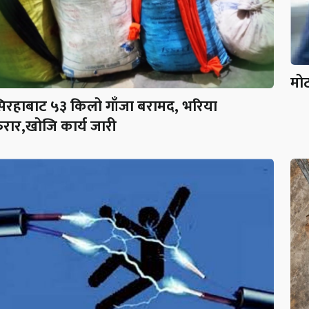
मोट
िरहाबाट ५३ किलो गाँजा बरामद, भरिया
रार,खोजि कार्य जारी