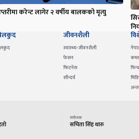
प्तरीमा करेन्ट लागेर २ वर्षीय बालकको मृत्यु
सि
निय
ेलकुद
जीवनशैली
वि
ेलकुद
स्वास्थ्य-जीवनशैली
नेपा
फेसन
कभर 
फिटनेस
फिच
सौन्दर्य
भिडि
अन्तर्
संयोजक
हतो
सचिता सिंह थारु