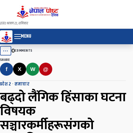
२०८३ श्रावण २३, शनिवार
MENU
0
•••
COMMENTS
SHARE
f
X
W
@
प्रदेश २
·
समाचार
बढ्दो लैंगिक हिंसाका घटना
विषयक
सञ्चारकर्मीहरूसंगको