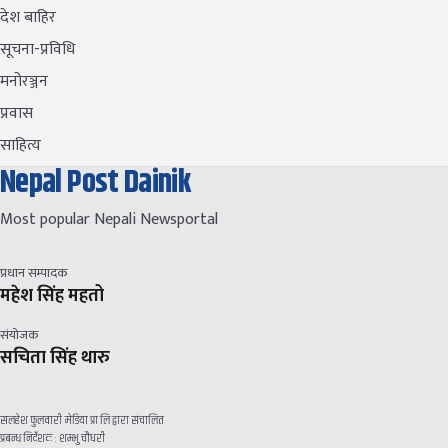
देश बाहिर
सूचना-प्रविधि
मनोरञ्जन
प्रवास
साहित्य
Nepal Post Dainik
Most popular Nepali Newsportal
प्रधान सम्पादक
महेश सिंह महतो
संयोजक
सचिता सिंह थारु
सलहेश फुलवारी मेडिया प्रा लि द्वारा संचालित
प्रबन्ध निर्देशक : शम्भु चौधरी