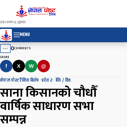
२०८३ श्रावण २२, शुक्रवार
MENU
0
•••
COMMENTS
SHARE
f
X
W
@
नेपाल पोस्ट दैनिक बिशेष
·
प्रदेश २
·
बैँक / वित्त
साना किसानको चौधौँ
वार्षिक साधारण सभा
सम्पन्न