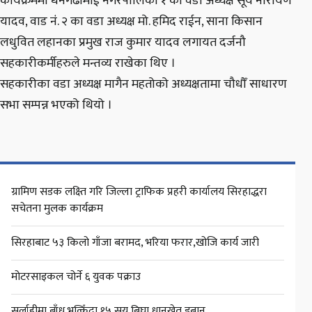
कार्यक्रममा धनगढीमाई नगरपालिका १ का वडा अध्यक्ष सूर्य नारायण
यादव, वाड नंं. २ का वडा अध्यक्ष मो. हमिद राईन, साना किसान
लधुवित लहानका प्रमुख राज कुमार यादव लगायत दर्जनौ
सहकारीकर्मीहरुले मन्तव्य राखेका थिए ।
सहकारीका वडा अध्यक्ष मागैन महतोको अध्यक्षतामा चौधौँ साधारण
सभा सम्पन्न भएको थियो ।
ग्रामिण सडक लक्ष्ति गरि जिल्ला ट्राफिक प्रहरी कार्यालय सिरहाद्धरा
सचेतना मुलक कार्यक्रम
सिरहाबाट ५३ किलो गाँजा बरामद, भरिया फरार,खोजि कार्य जारी
मोटरसाइकल चोर्ने ६ युवक पक्राउ
सर्लाहीमा बाँध भत्किँदा १५ सय बिघा धानखेत डुबान