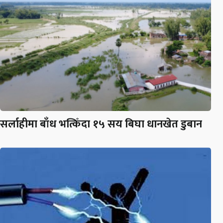
सर्लाहीमा बाँध भत्किँदा १५ सय बिघा धानखेत डुबान