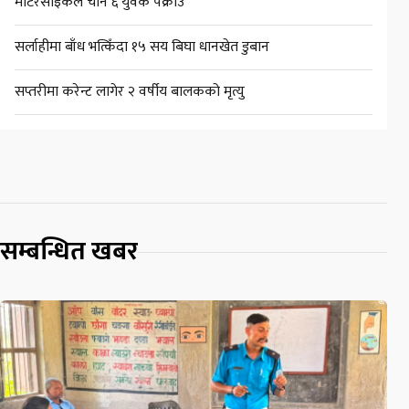
मोटरसाइकल चोर्ने ६ युवक पक्राउ
सर्लाहीमा बाँध भत्किँदा १५ सय बिघा धानखेत डुबान
सप्तरीमा करेन्ट लागेर २ वर्षीय बालकको मृत्यु
सम्बन्धित खबर