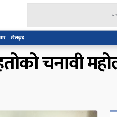
ADV
चार
खेलकुद
क
हतोको चनावी महोल