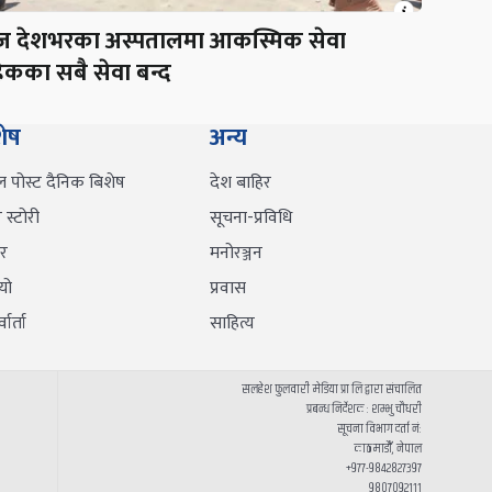
 देशभरका अस्पतालमा आकस्मिक सेवा
ेकका सबै सेवा बन्द
शेष
अन्य
ल पोस्ट दैनिक बिशेष
देश बाहिर
स्टोरी
सूचना-प्रविधि
र
मनोरञ्जन
यो
प्रवास
वार्ता
साहित्य
सलहेश फुलवारी मेडिया प्रा लि द्वारा संचालित
प्रबन्ध निर्देशक : शम्भु चौधरी
सूचना विभाग दर्ता नं:
काठमाडौँ, नेपाल
+९७७-९८४२८२७३९७
९८०७०९२१११