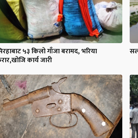
िरहाबाट ५३ किलो गाँजा बरामद, भरिया
सर्
रार,खोजि कार्य जारी