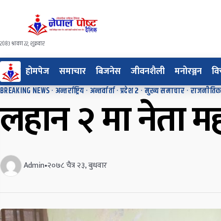
२०८३ श्रावण २२, शुक्रवार
होमपेज
समाचार
बिजनेस
जीवनशैली
मनोरञ्जन
वि
BREAKING NEWS
·
अन्तर्राष्ट्रिय
·
अन्तर्वार्ता
·
प्रदेश २
·
मुख्य समाचार
·
राजनीति
लहान २ मा नेता म
Admin
•
२०७८ चैत्र २३, बुधवार