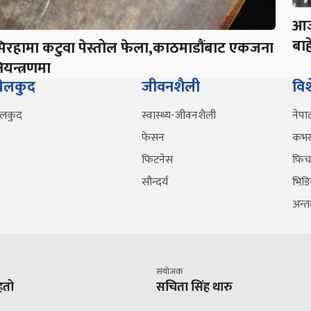
आज
बाह
िरहामा कटुवा पेस्तोल फेला,काठमाडौंबाट एकजना
ियन्त्रणमा
ेलकुद
जीवनशैली
वि
ेलकुद
स्वास्थ्य-जीवनशैली
नेपा
फेसन
कभर 
फिटनेस
फिच
सौन्दर्य
भिडि
अन्तर्
संयोजक
हतो
सचिता सिंह थारु