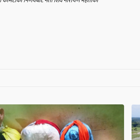
डा कमिटीको निर्णयबाट नेता शिव नारायण महतोको