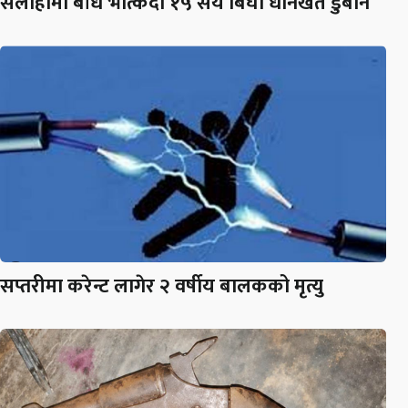
सर्लाहीमा बाँध भत्किँदा १५ सय बिघा धानखेत डुबान
सप्तरीमा करेन्ट लागेर २ वर्षीय बालकको मृत्यु