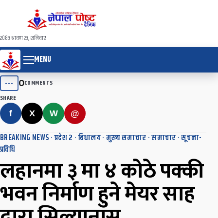
२०८३ श्रावण २३, शनिवार
MENU
0
•••
COMMENTS
SHARE
f
X
W
@
BREAKING NEWS
·
प्रदेश २
·
बिधालय
·
मुख्य समाचार
·
समाचार
·
सूचना-
प्रविधि
लहानमा ३ मा ४ कोठे पक्की
भवन निर्माण हुने मेयर साह
द्वारा सिल्यानास