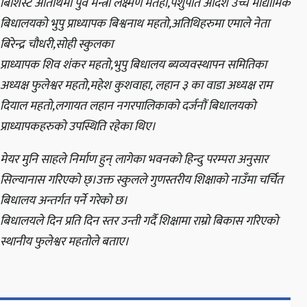
बिशिस्ट अतिथिमा पुर्व मन्त्री लक्ष्मण मेतहा,पशुपति आदर्श उच्च माद्यामिक
बिधालयको भुपु प्राध्यापक बिश्वनाथ महतो,अतिथिहरुमा एमाले नेता
बिरेन्द्र चौधरी,सोही स्कुलका
प्राध्यापक शिव शंकर महतो,भुपु बिधालय ब्यव्यवस्थापन समितिका
अध्यक्ष फुलेश्वर महतो,महेश कुशवाहा, लहान ३ का वाडा अध्यक्ष राम
दियाल महतो,लगायत लहान नगरपालिकाको दर्जनौं बिधालयको
प्राध्यापकहरुको उपस्थिति रहेका थिए।
मेयर मुनि साहले निर्माण हुन् लागेका भवनको हिन्दु परम्परा अनुसार
सिल्यानास गरिएको छ्।उक्त स्कुलले गुणस्तरीय शिक्षाको नाउँमा चर्चित
बिधालय अन्तर्गत पर्ने गरेको छ।
बिधालयले दिन प्रति दिन स्तर उन्ती गर्दै शिक्षामा राम्रो बिकास गरिएको
स्थानीय फुलेश्वर महतोले बताए।