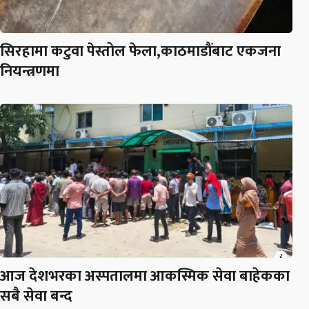
सिरहामा कटुवा पेस्तोल फेला,काठमाडौंबाट एकजना
नियन्त्रणमा
आज देशभरका अस्पतालमा आकस्मिक सेवा बाहेकका
सबै सेवा बन्द