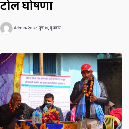
टोल घोषणा
Admin
•
२०७८ पुष ७, बुधवार