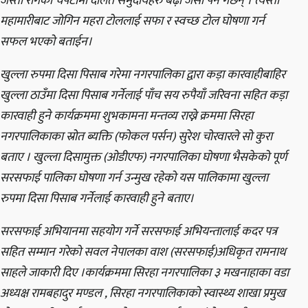
जस्ता रोगको चपेटामा दलित समुदायहरु बढ़ी जसो पर्ने गर्छन् । त्यस्ता
महामारीबाट जोगिन महरा टोललाई सफा र स्वच्छ टोल घोषणा गर्न
सफल भएको बताईन।
खुल्ला रुपमा दिसा पिसाब गरेमा नगरपालिका द्वारा कड़ा कारवाहीबाहिर
खुल्ला ठाउँमा दिसा पिसाब गर्नेलाई पाँच सय रुपैयाँ जरिवना सहित कड़ा
कारवाही हुने कार्यक्रममा शुभकामना मन्तव्य राख्ने क्रममा सिरहा
नगरपालिकाका स्रोत ब्यक्ति (फोकल पर्सन) सुरेश चोरवारले सो कुरा
बताए । खुल्ला दिसामुक्त (ओडीएफ) नगरपालिका घोषणा भैसकेको पूर्ण
सरसफाई पालिका घोषणा गर्न उन्मुख रहेको यस पालिकामा खुल्ला
रुपमा दिसा पिसाब गर्नेलाई कारवाही हुने बताए।
सरसफाई अभियानमा सहयोग गर्ने सरसफाई अभियन्तालाई कदर पत्र
सहित सम्मान गरेको सवल नेपालका वाश (सरसफाई)अधिकृत रामनाथ
साहले जाकारी दिए ।कार्यक्रममा सिरहा नगरपालिका ३ मखनाहाका वडा
अध्यक्ष रामबहादुर मण्डल , सिरहा नगरपालिकाको स्वास्थ्य शाखा प्रमुख