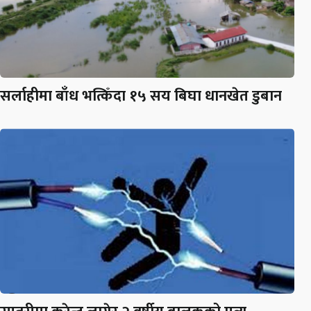
सर्लाहीमा बाँध भत्किँदा १५ सय बिघा धानखेत डुबान