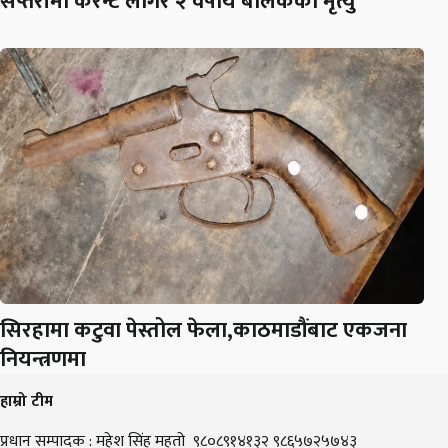
सप्तरीमा करेन्ट लागेर २ वर्षीय बालकको मृत्यु
सिरहामा कटुवा पेस्तोल फेला,काठमाडौंबाट एकजना
नियन्त्रणमा
हाम्रो टीम
प्रधान सम्पादक : महेश सिंह महतो ९८०८९१४१३२ ९८६५७२५७४३