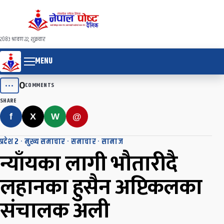
२०८३ श्रावण २२, शुक्रवार
MENU
0
•••
COMMENTS
SHARE
f
X
W
@
प्रदेश २
·
मुख्य समाचार
·
समाचार
·
सामाज
न्याँयका लागी भौतारीदै
लहानका हुसैन अप्टिकलका
संचालक अली