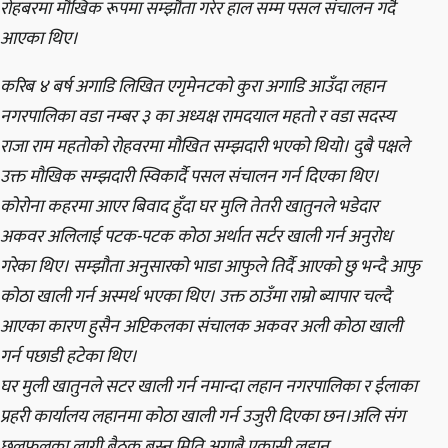
रोहबरमा मौखिक रूपमा सम्झौता गरेर हाल सम्म पसल संचालन गर्दै
आएका थिए।
करिब ४ बर्ष अगाडि लिखित एगृमेनटको कुरा अगाडि आउँदा लहान
नगरपालिका वडा नम्बर ३ का अध्यक्ष रामदयाल महतो र वडा सदस्य
राजा राम महतोको रोहवरमा मौखित सम्झदारी भएको थियो। दुबै पक्षले
उक्त मौखिक सम्झदारी स्विकार्दै पसल संचालन गर्न दिएका थिए।
कोरोना कहरमा आएर बिवाद हुँदा घर मुलि तेतरी खातुनले भडेदार
अकवर अलिलाई पटक-पटक कोठा अर्थात सर्टर खाली गर्न अनुरोध
गरेका थिए। सम्झौता अनुसारको भाडा आफुले तिर्दै आएको छु भन्दै आफु
कोठा खाली गर्न अस्मर्थ भएका थिए। उक्त ठाउँमा राम्रो ब्यापार चल्दै
आएका कारण हुसैन अप्टिकलका संचालक अकवर अली कोठा खाली
गर्न पछाडी हटेका थिए।
घर मुली खातुनले सटर खाली गर्न नमान्दा लहान नगरपालिका र ईलाका
प्रहरी कार्यालय लहानमा कोठा खाली गर्न उजुरी दिएका छन।अलि संग
छलफलका लागी बैठक बस्न मिति अगाबै एकासी लहान