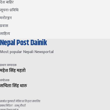
देश बाहिर
सूचना-प्रविधि
मनोरञ्जन
प्रवास
साहित्य
Nepal Post Dainik
Most popular Nepali Newsportal
प्रधान सम्पादक
महेश सिंह महतो
संयोजक
सचिता सिंह थारु
सलहेश फुलवारी मेडिया प्रा लि द्वारा संचालित
प्रबन्ध निर्देशक : शम्भु चौधरी