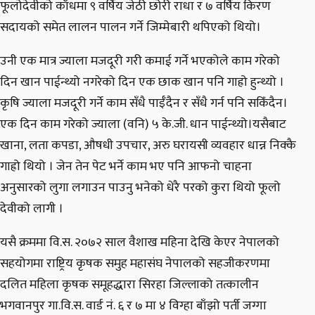
फूलोदेवीको काँधमा ९ वर्षिय जेठी छोरी राधा र ७ वर्षिय किरण
सदायको समेत लालन पालन गर्ने जिम्मेबारी थपिएको थियो।
उनी एक मात्र ज्याला मजदूरी गरी कमाई गर्ने भएकोले काम गरेको
दिन खान पाईन्थ्यो नगरेको दिन एक छाक खान पनि गाह्रो हुन्थ्यो ।
कृषि ज्याला मजदूरी गर्ने काम सँधै पाईँदैन र सँधै गर्न पनि सकिँदैन।
एक दिन काम गरेको ज्याला (वनि) ५ के.जी. धान पाईन्थ्यो।यसैबाट
खाना, लता कपडा, औषधी उपचार, अरु घरायसी व्यवहार धान्न निक्कै
गाह्रो थियो । जेन तेन पेट भर्ने काम भए पनि आफनो चाहना
अनुसारको लुगा लगाउन पाउनु भनेको धेरै परको कुरा थियो फूलो
देवीको लागी ।
यसै क्रममा वि.स. २०७२ साल वैशाख महिना देखि केएर नेपालको
सहयोगमा राष्ट्रिय कृषक समुह महासंघ नेपालको सहजीकरणमा
दलित महिला कृषक समूहद्धारा सिरहा जिल्लाको तत्कालीन
भगवानपुर गा.वि.स. वार्ड नं. ६ र ७ मा ४ विग्हा बाँझो पर्ती जग्गा