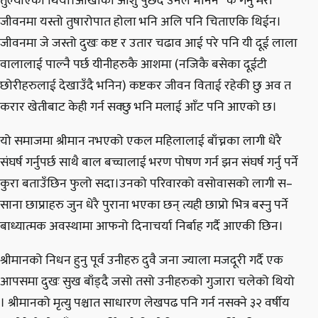
तुल्याएको थियो।आँखाको आँशु पुछदै उनले भनिन “के गर्नु मेरो
जीवनमा यस्तो तुषारोपात होला भनि अलि पनि चिताएकि थिईन।
जीवनमा जे जस्तो दुखः कष्ट र उतार चढाव आई परे पनि यी दूई लाला
वालालाई पाल्नै पर्छ यीनीहरुकै आशमा (नजिकै बसेका दूईटी
छोरीहरुलाई देखाउँदै भनिन) कष्टकर जीवन विताई रहेकी छु अव त
करार खेतीबाट केही गर्न सक्छु भनि मलाई आँट पनि आएको छ।
यो समाजमा श्रीमान नभएको एकल महिलालाई बाँच्नका लागी धेरै
संघर्ष गर्नुपर्छ साथै बाल बच्चालाई भरण पोषण गर्न झन संघर्ष गर्नु पर्ने
कुरा बताउँछिन फुलो सदा।उनको परिवारको वसोवासको लागी स–
साना छाप्राहरु जुन धेरै पुराना भएका छन् त्यही छाप्रो भित्र बस्नु पर्ने
बाध्यात्मक अवस्थामा आफनो दिनाचर्या निर्बाह गर्दै आएकी छिन।
श्रीमानको निधन हुनु पूर्व उनीहरु दुवै जना ज्याला मजदूरी गर्दै एक
आपसमा दुखः सुख बाँड्दै जसो तसो उनीहरुको गुजारा चलेको थियो
। श्रीमानको मृत्यु पश्चात साधारण लेखपढ पनि गर्न नसक्ने ३२ वर्षीय