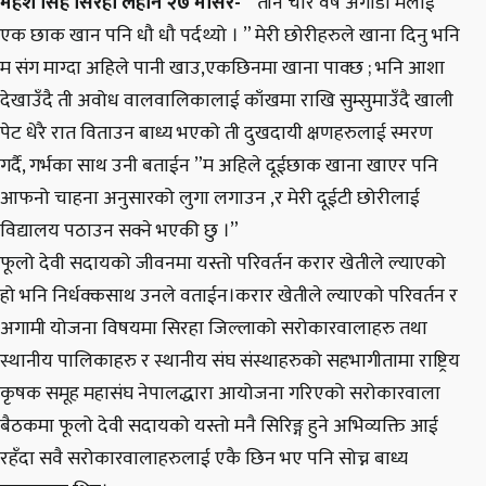
महेश सिंह सिरहा लहान २७ मंसिर-
“ तीन चार वर्ष अगाडी मलाई
एक छाक खान पनि धौ धौ पर्दथ्यो । ” मेरी छोरीहरुले खाना दिनु भनि
म संग माग्दा अहिले पानी खाउ,एकछिनमा खाना पाक्छ ; भनि आशा
देखाउँदै ती अवोध वालवालिकालाई काँखमा राखि सुम्सुमाउँदै खाली
पेट धेरै रात विताउन बाध्य भएको ती दुखदायी क्षणहरुलाई स्मरण
गर्दै, गर्भका साथ उनी बताईन ”म अहिले दूईछाक खाना खाएर पनि
आफनो चाहना अनुसारको लुगा लगाउन ,र मेरी दूईटी छोरीलाई
विद्यालय पठाउन सक्ने भएकी छु ।”
फूलो देवी सदायको जीवनमा यस्तो परिवर्तन करार खेतीले ल्याएको
हो भनि निर्धक्कसाथ उनले वताईन।करार खेतीले ल्याएको परिवर्तन र
अगामी योजना विषयमा सिरहा जिल्लाको सरोकारवालाहरु तथा
स्थानीय पालिकाहरु र स्थानीय संघ संस्थाहरुको सहभागीतामा राष्ट्रिय
कृषक समूह महासंघ नेपालद्धारा आयोजना गरिएको सरोकारवाला
बैठकमा फूलो देवी सदायको यस्तो मनै सिरिङ्ग हुने अभिव्यक्ति आई
रहँदा सवै सरोकारवालाहरुलाई एकै छिन भए पनि सोच्न बाध्य