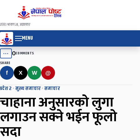
२०८३ श्रावण २४, आइतवार
MENU
0
•••
COMMENTS
SHARE
f
X
W
@
प्रदेश २
·
मुख्य समाचार
·
समाचार
चाहाना अनुसारको लुगा
लगाउन सक्ने भईन फूलो
सदा