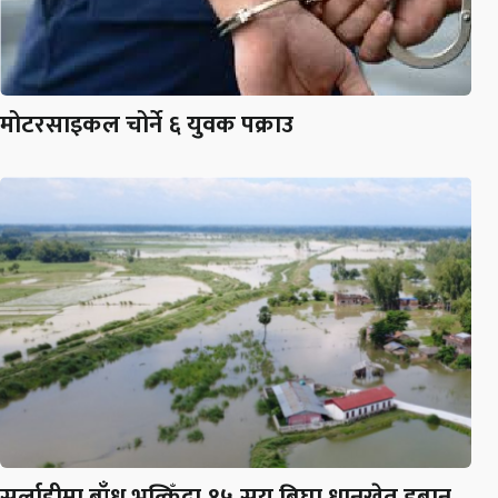
मोटरसाइकल चोर्ने ६ युवक पक्राउ
सर्लाहीमा बाँध भत्किँदा १५ सय बिघा धानखेत डुबान