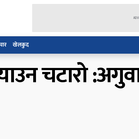
ADV
चार
खेलकुद
याउन चटारो :अगुव