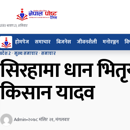
२०८३ श्रावण २३, शनिवार
होमपेज
समाचार
बिजनेस
जीवनशैली
मनोरञ्जन
वि
प्रदेश २
·
मुख्य समाचार
·
समाचार
सिरहामा धान भितृ
किसान यादव
Admin
•
२०७८ मंसिर २१, मंगलवार