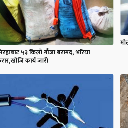
मोट
िरहाबाट ५३ किलो गाँजा बरामद, भरिया
रार,खोजि कार्य जारी