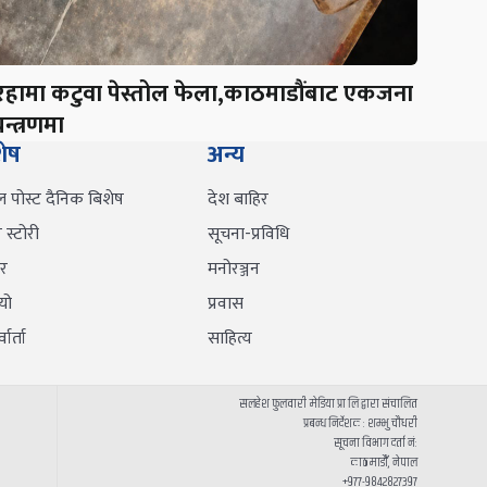
रहामा कटुवा पेस्तोल फेला,काठमाडौंबाट एकजना
न्त्रणमा
शेष
अन्य
ल पोस्ट दैनिक बिशेष
देश बाहिर
स्टोरी
सूचना-प्रविधि
र
मनोरञ्जन
यो
प्रवास
वार्ता
साहित्य
सलहेश फुलवारी मेडिया प्रा लि द्वारा संचालित
प्रबन्ध निर्देशक : शम्भु चौधरी
सूचना विभाग दर्ता नं:
काठमाडौँ, नेपाल
+९७७-९८४२८२७३९७