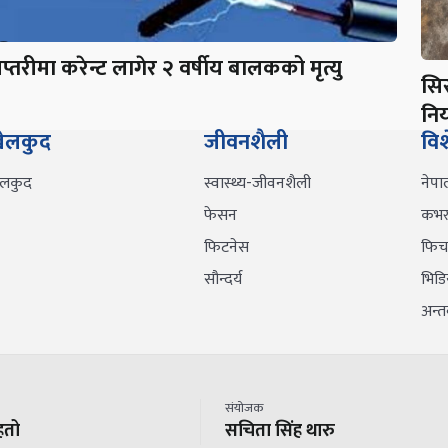
प्तरीमा करेन्ट लागेर २ वर्षीय बालकको मृत्यु
सि
निय
ेलकुद
जीवनशैली
वि
ेलकुद
स्वास्थ्य-जीवनशैली
नेपा
फेसन
कभर 
फिटनेस
फिच
सौन्दर्य
भिडि
अन्तर्
संयोजक
हतो
सचिता सिंह थारु