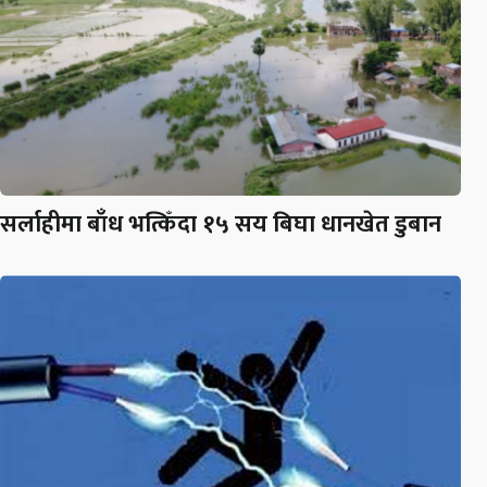
सर्लाहीमा बाँध भत्किँदा १५ सय बिघा धानखेत डुबान