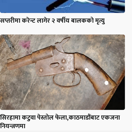
सप्तरीमा करेन्ट लागेर २ वर्षीय बालकको मृत्यु
सिरहामा कटुवा पेस्तोल फेला,काठमाडौंबाट एकजना
नियन्त्रणमा