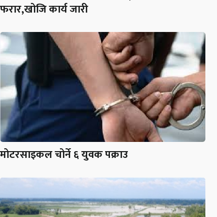
फरार,खोजि कार्य जारी
मोटरसाइकल चोर्ने ६ युवक पक्राउ