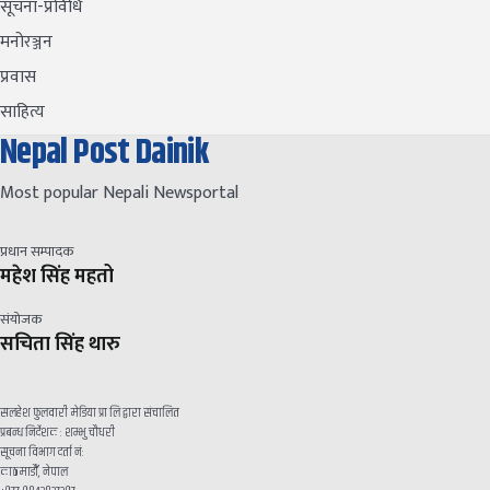
सूचना-प्रविधि
मनोरञ्जन
प्रवास
साहित्य
Nepal Post Dainik
Most popular Nepali Newsportal
प्रधान सम्पादक
महेश सिंह महतो
संयोजक
सचिता सिंह थारु
सलहेश फुलवारी मेडिया प्रा लि द्वारा संचालित
प्रबन्ध निर्देशक : शम्भु चौधरी
सूचना विभाग दर्ता नं:
काठमाडौँ, नेपाल