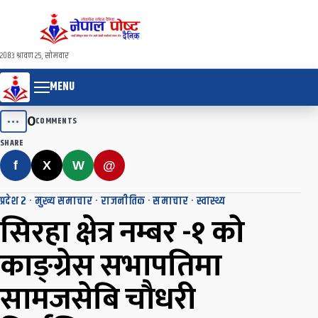
२०८३ श्रावण २५, सोमवार
MENU
0
•••
COMMENTS
SHARE
f
X
W
@
प्रदेश २
·
मुख्य समाचार
·
राजनीतिक
·
समाचार
·
स्वास्थ्य
सिरहा क्षेत्र नम्बर -१ को
काङ्ग्रेस सभापतिमा
सामजसेबि चौधरी