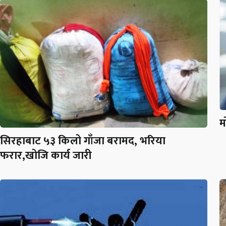
म
सिरहाबाट ५३ किलो गाँजा बरामद, भरिया
फरार,खोजि कार्य जारी