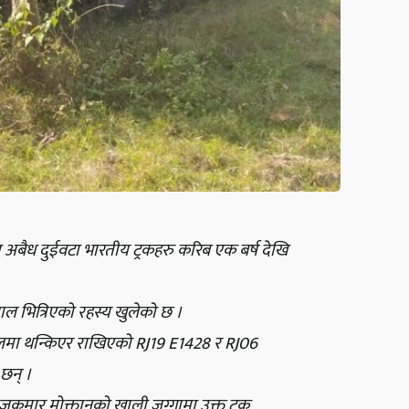
 अबैध दुईवटा भारतीय ट्रकहरु करिब एक बर्ष देखि
पाल भित्रिएको रहस्य खुलेको छ ।
ोलमा थन्किएर राखिएको RJ19 E1428 र RJ06
 छन् ।
जकुमार मोक्तानको खाली जग्गामा उक्त ट्रक