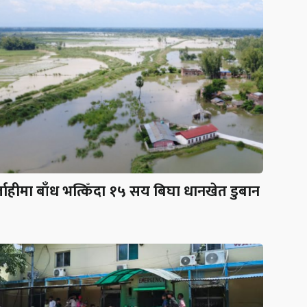
लाहीमा बाँध भत्किँदा १५ सय बिघा धानखेत डुबान