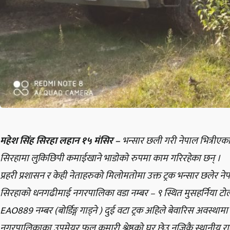
महेश सिंह सिरहा लहान १५ मंसिर –
भन्सार छली गरी नेपाल भित्रीएका
सिरहामा लुकिछिपी कमाईखाने भाडोको रुपमा काम गरिरहेका छन् ।
प्रहरी प्रशासन र केही नेताहरुको मिलोमतोमा उक्त ट्रक भन्सार छलेर ने
सिरहाको धनगढीमाई नगरपालिका वडा नम्बर – ९ स्थित मुसहर्निया ट
EAO889 नम्बर (बोर्डिङ्ग गाड्ने ) दुई वटा ट्रक अहिले बेवारिस अवस्थामा
नगरपालिकाका उपमेयर फुल कुमारी श्रेष्ठको घर छेउ नजिकै स्थानीय रा