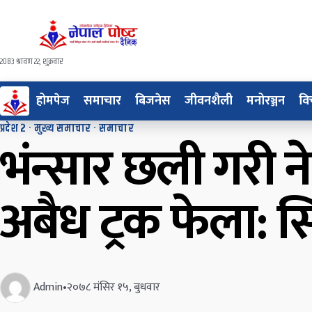
२०८३ श्रावण २२, शुक्रवार
होमपेज
समाचार
बिजनेस
जीवनशैली
मनोरञ्जन
वि
प्रदेश २
·
मुख्य समाचार
·
समाचार
भंन्सार छली गरी न
अबैध ट्रक फेला: स
Admin
•
२०७८ मंसिर १५, बुधवार