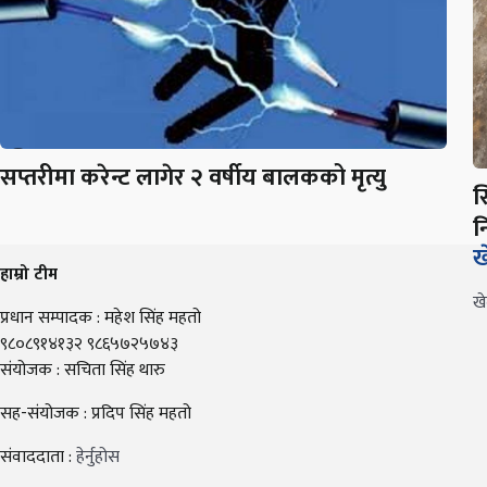
सप्तरीमा करेन्ट लागेर २ वर्षीय बालकको मृत्यु
स
न
ख
हाम्रो टीम
ख
प्रधान सम्पादक : महेश सिंह महतो
९८०८९१४१३२ ९८६५७२५७४३
संयोजक : सचिता सिंह थारु
सह-संयोजक : प्रदिप सिंह महतो
संवाददाता :
हेर्नुहोस