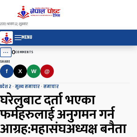
२०८३ श्रावण २२, शुक्रवार
MENU
0
•••
COMMENTS
SHARE
f
X
W
@
प्रदेश २
·
मुख्य समाचार
·
समाचार
घरेलुबाट दर्ता भएका
फर्महरुलाई अनुगमन गर्न
आग्रह:महासंघअध्यक्ष बनैता