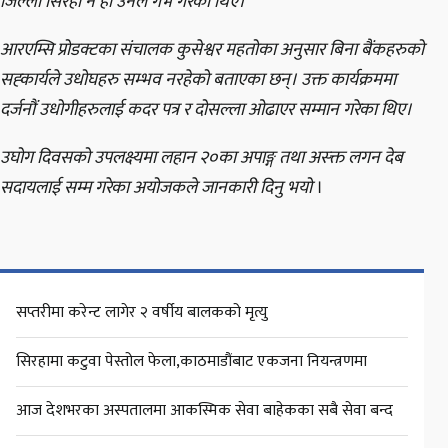
जिल्ला सिरहा नै हो उनले गर्भ गरेका थिए।
आरएम्सि प्रोडक्टका संचालक कुसेश्वर महतोका अनुसार बिना बैंकहरुको
सह्कार्यले उधोघहरु सम्भव नरहेको बताएका छन्। उक्त कार्यक्रममा
दर्जनौं उधोगीहरुलाई कदर पत्र र दोसल्ला ओढाएर सम्मान गरेका थिए।
उघोग दिवसको उपलक्ष्यमा लहान २०का अपाङ्ग तथा अस्क्त लगन देब
सदायलाई सम्म गरेका अयोजकले जानकारी दिनु भयो
।
सप्तरीमा करेन्ट लागेर २ वर्षीय बालकको मृत्यु
सिरहामा कटुवा पेस्तोल फेला,काठमाडौंबाट एकजना नियन्त्रणमा
आज देशभरका अस्पतालमा आकस्मिक सेवा बाहेकका सबै सेवा बन्द