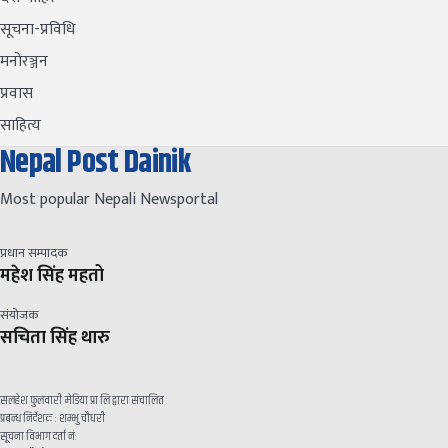
सूचना-प्रविधि
मनोरञ्जन
प्रवास
साहित्य
Nepal Post Dainik
Most popular Nepali Newsportal
प्रधान सम्पादक
महेश सिंह महतो
संयोजक
सचिता सिंह थारु
सलहेश फुलवारी मेडिया प्रा लि द्वारा संचालित
प्रबन्ध निर्देशक : शम्भु चौधरी
सूचना विभाग दर्ता नं: