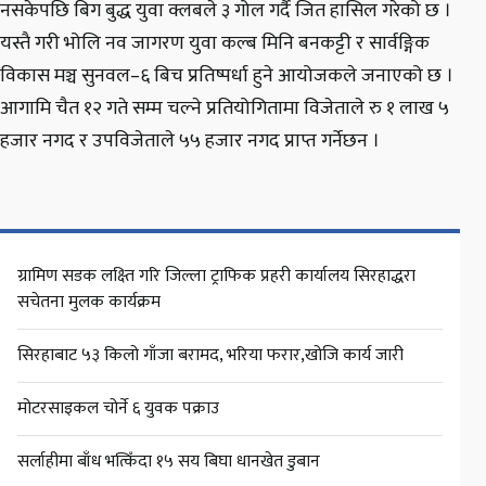
नसकेपछि बिग बुद्ध युवा क्लबले ३ गोल गर्दै जित हासिल गरेको छ ।
यस्तै गरी भोलि नव जागरण युवा कल्ब मिनि बनकट्टी र सार्वङ्गिक
विकास मञ्च सुनवल–६ बिच प्रतिष्पर्धा हुने आयोजकले जनाएको छ ।
आगामि चैत १२ गते सम्म चल्ने प्रतियोगितामा विजेताले रु १ लाख ५
हजार नगद र उपविजेताले ५५ हजार नगद प्राप्त गर्नेछन ।
ग्रामिण सडक लक्ष्ति गरि जिल्ला ट्राफिक प्रहरी कार्यालय सिरहाद्धरा
सचेतना मुलक कार्यक्रम
सिरहाबाट ५३ किलो गाँजा बरामद, भरिया फरार,खोजि कार्य जारी
मोटरसाइकल चोर्ने ६ युवक पक्राउ
सर्लाहीमा बाँध भत्किँदा १५ सय बिघा धानखेत डुबान