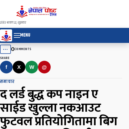
२०८३ श्रावण २२, शुक्रवार
MENU
0
•••
COMMENTS
SHARE
f
X
W
@
समाचार
द लर्ड बुद्ध कप नाइन ए
साईड खुल्ला नकआउट
फुटवल प्रतियोगितामा बिग