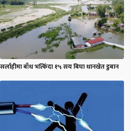
सर्लाहीमा बाँध भत्किँदा १५ सय बिघा धानखेत डुबान