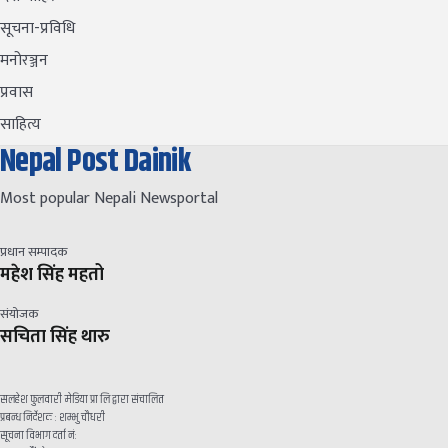
सूचना-प्रविधि
मनोरञ्जन
प्रवास
साहित्य
Nepal Post Dainik
Most popular Nepali Newsportal
प्रधान सम्पादक
महेश सिंह महतो
संयोजक
सचिता सिंह थारु
सलहेश फुलवारी मेडिया प्रा लि द्वारा संचालित
प्रबन्ध निर्देशक : शम्भु चौधरी
सूचना विभाग दर्ता नं: