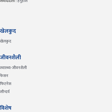
संवाददाता :
हेर्नुहोस
खेलकुद
खेलकुद
जीवनशैली
स्वास्थ्य-जीवनशैली
फेसन
फिटनेस
सौन्दर्य
विशेष