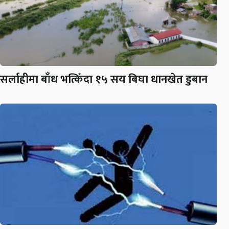
सर्लाहीमा बाँध भत्किँदा १५ सय बिघा धानखेत डुबान