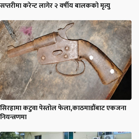
सप्तरीमा करेन्ट लागेर २ वर्षीय बालकको मृत्यु
सिरहामा कटुवा पेस्तोल फेला,काठमाडौंबाट एकजना
नियन्त्रणमा