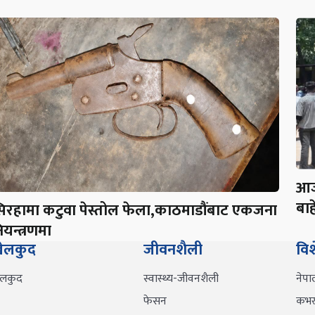
आज
बाह
िरहामा कटुवा पेस्तोल फेला,काठमाडौंबाट एकजना
ियन्त्रणमा
ेलकुद
जीवनशैली
वि
ेलकुद
स्वास्थ्य-जीवनशैली
नेपा
फेसन
कभर 