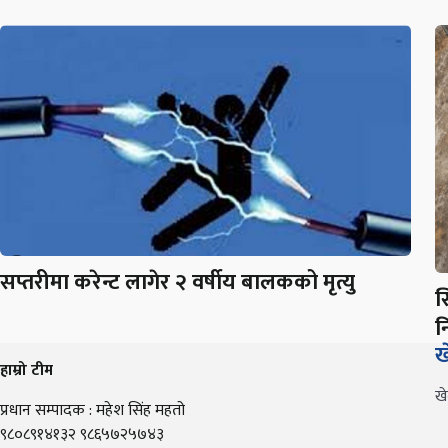
सप्तरीमा करेन्ट लागेर २ वर्षीय बालकको मृत्यु
स
न
ख
हाम्रो टीम
ख
प्रधान सम्पादक : महेश सिंह महतो
९८०८९१४१३२ ९८६५७२५७४३