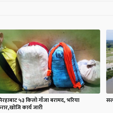
िरहाबाट ५३ किलो गाँजा बरामद, भरिया
सर्
रार,खोजि कार्य जारी