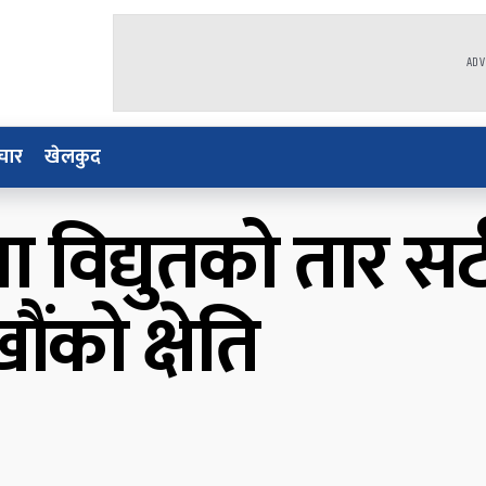
ADV
चार
खेलकुद
 विद्युतको तार सर
ंको क्षेति