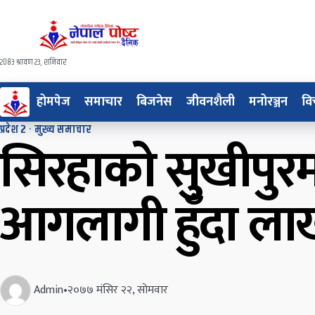
२०८३ श्रावण २३, शनिवार
होमपेज
समाचार
बिजनेस
जीवनशैली
मनोरञ्जन
वि
प्रदेश २
·
मुख्य समाचार
सिरहाको सुखीपुरमा
आगलागी हुँदा लाखौ
Admin
•
२०७७ मंसिर २२, सोमवार