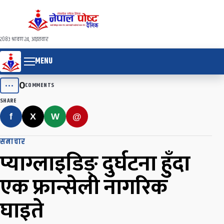
२०८३ श्रावण २४, आइतवार
MENU
0
•••
COMMENTS
SHARE
f
X
W
@
समाचार
प्याग्लाइडिङ् दुर्घटना हुँदा
एक फ्रान्सेली नागरिक
घाइते