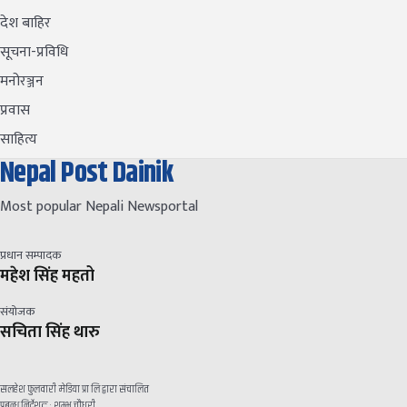
देश बाहिर
सूचना-प्रविधि
मनोरञ्जन
प्रवास
साहित्य
Nepal Post Dainik
Most popular Nepali Newsportal
प्रधान सम्पादक
महेश सिंह महतो
संयोजक
सचिता सिंह थारु
सलहेश फुलवारी मेडिया प्रा लि द्वारा संचालित
प्रबन्ध निर्देशक : शम्भु चौधरी