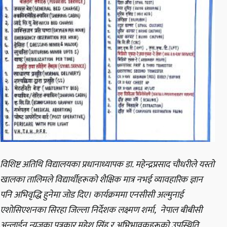
विशिष्ट अतिथि विद्यालयका प्रधानाध्यापक डा. महेन्द्रप्रसाद चौधरीले यस्तो
खालका तालिमले विद्यार्थीहरूको शैक्षिक मात्र नभई व्यावहारिक ज्ञान
पनि अभिवृद्धि हुनेमा जोड दिए। कार्यक्रममा एनसीसी अल्मुनाई
एशोसिएशनका सिरहा जिल्ला निर्देशक लक्ष्मण शर्मा, नेपाल बीबीसी
अन्लाईन न्यूजका पत्रकार महेश सिंह र अभिभावकहरूको उपस्थिति