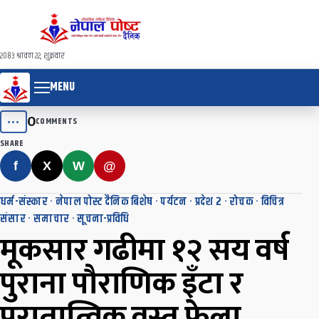
२०८३ श्रावण २२, शुक्रवार
MENU
0
•••
COMMENTS
SHARE
f
X
W
@
धर्म-संस्कार
·
नेपाल पोस्ट दैनिक बिशेष
·
पर्यटन
·
प्रदेश २
·
रोचक
·
विचित्र
संसार
·
समाचार
·
सूचना-प्रविधि
मूकसार गढीमा १२ सय वर्ष
पुराना पौराणिक इँटा र
पुरातात्विक वस्तु फेला,