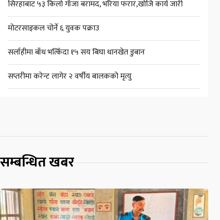
सिरहाबाट ५३ किलो गाँजा बरामद, भरिया फरार,खोजि कार्य जारी
मोटरसाइकल चोर्ने ६ युवक पक्राउ
सर्लाहीमा बाँध भत्किँदा १५ सय बिघा धानखेत डुबान
सप्तरीमा करेन्ट लागेर २ वर्षीय बालकको मृत्यु
सम्बन्धित खबर