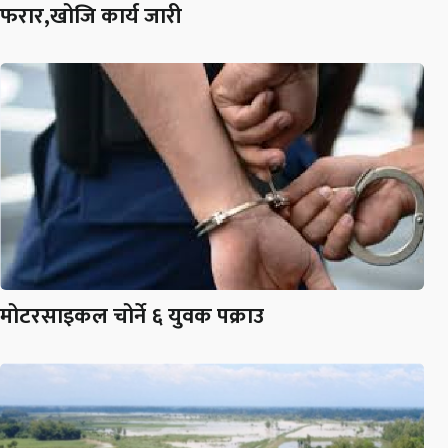
फरार,खोजि कार्य जारी
मोटरसाइकल चोर्ने ६ युवक पक्राउ