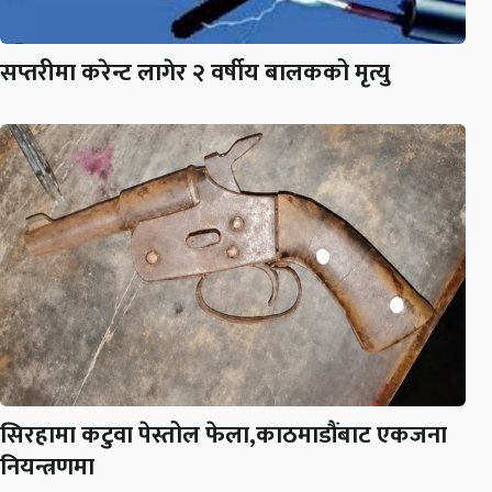
सप्तरीमा करेन्ट लागेर २ वर्षीय बालकको मृत्यु
सिरहामा कटुवा पेस्तोल फेला,काठमाडौंबाट एकजना
नियन्त्रणमा