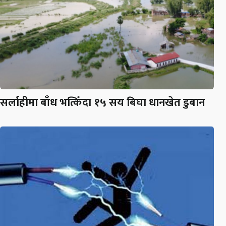
सर्लाहीमा बाँध भत्किँदा १५ सय बिघा धानखेत डुबान