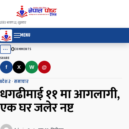
२०८३ श्रावण २२, शुक्रवार
MENU
0
•••
COMMENTS
SHARE
f
X
W
@
प्रदेश २
·
समाचार
धगढीमाई ११ मा आगलागी,
एक घर जलेर नष्ट