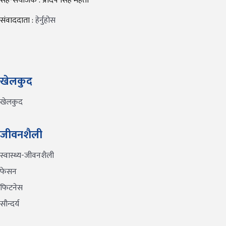
सह-संयोजक : प्रदिप सिंह महतो
संवाददाता :
हेर्नुहोस
खेलकुद
खेलकुद
जीवनशैली
स्वास्थ्य-जीवनशैली
फेसन
फिटनेस
सौन्दर्य