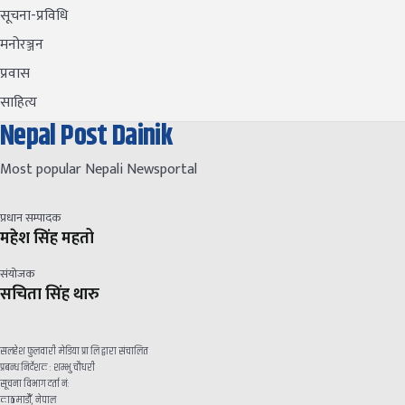
सूचना-प्रविधि
मनोरञ्जन
प्रवास
साहित्य
Nepal Post Dainik
Most popular Nepali Newsportal
प्रधान सम्पादक
महेश सिंह महतो
संयोजक
सचिता सिंह थारु
सलहेश फुलवारी मेडिया प्रा लि द्वारा संचालित
प्रबन्ध निर्देशक : शम्भु चौधरी
सूचना विभाग दर्ता नं:
काठमाडौँ, नेपाल