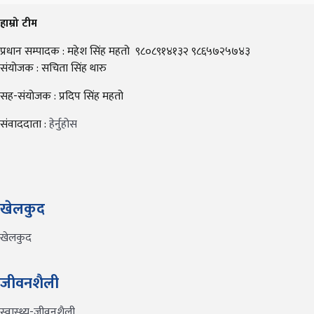
हाम्रो टीम
प्रधान सम्पादक : महेश सिंह महतो ९८०८९१४१३२ ९८६५७२५७४३
संयोजक : सचिता सिंह थारु
सह-संयोजक : प्रदिप सिंह महतो
संवाददाता :
हेर्नुहोस
खेलकुद
खेलकुद
जीवनशैली
स्वास्थ्य-जीवनशैली