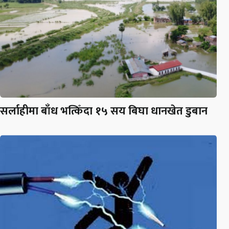
सर्लाहीमा बाँध भत्किँदा १५ सय बिघा धानखेत डुबान