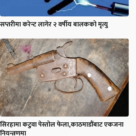
सप्तरीमा करेन्ट लागेर २ वर्षीय बालकको मृत्यु
सिरहामा कटुवा पेस्तोल फेला,काठमाडौंबाट एकजना
नियन्त्रणमा