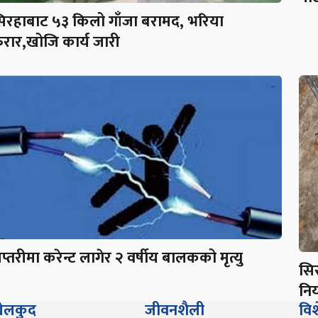
िरहाबाट ५३ किलो गाँजा बरामद, भरिया
रार,खोजि कार्य जारी
प्तरीमा करेन्ट लागेर २ वर्षीय बालकको मृत्यु
सि
निय
ेलकुद
जीवनशैली
वि