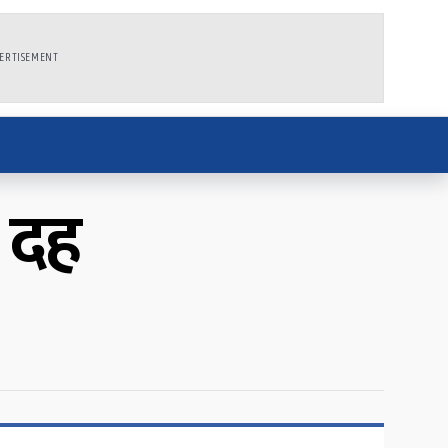
ERTISEMENT
 दह