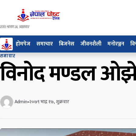
२०८३ श्रावण २४, आइतवार
होमपेज
समाचार
बिजनेस
जीवनशैली
मनोरञ्जन
वि
समाचार
विनोद मण्डल ओझे
Admin
•
२०७९ भाद्र १७, शुक्रवार