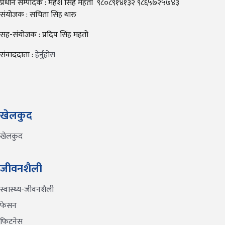
प्रधान सम्पादक : महेश सिंह महतो ९८०८९१४१३२ ९८६५७२५७४३
संयोजक : सचिता सिंह थारु
सह-संयोजक : प्रदिप सिंह महतो
संवाददाता :
हेर्नुहोस
खेलकुद
खेलकुद
जीवनशैली
स्वास्थ्य-जीवनशैली
फेसन
फिटनेस