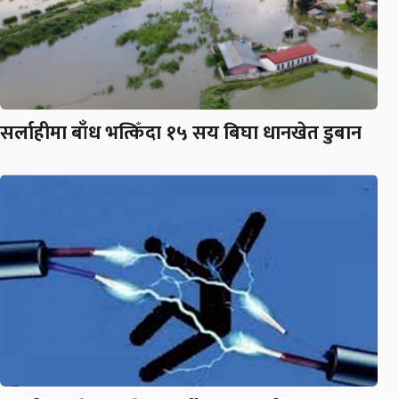
सर्लाहीमा बाँध भत्किँदा १५ सय बिघा धानखेत डुबान