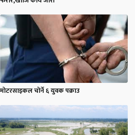
फरार,खोजि कार्य जारी
मोटरसाइकल चोर्ने ६ युवक पक्राउ