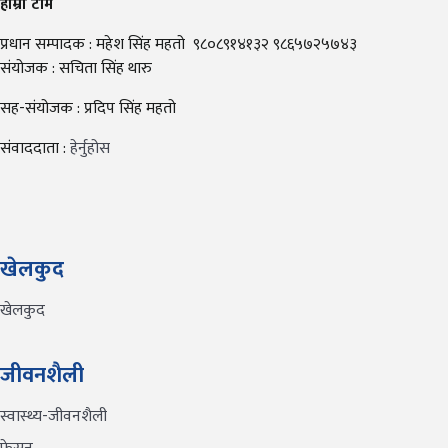
हाम्रो टीम
प्रधान सम्पादक : महेश सिंह महतो ९८०८९१४१३२ ९८६५७२५७४३
संयोजक : सचिता सिंह थारु
सह-संयोजक : प्रदिप सिंह महतो
संवाददाता :
हेर्नुहोस
खेलकुद
खेलकुद
जीवनशैली
स्वास्थ्य-जीवनशैली