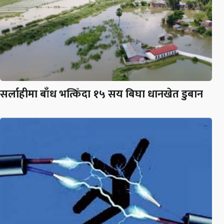
सर्लाहीमा बाँध भत्किँदा १५ सय बिघा धानखेत डुबान