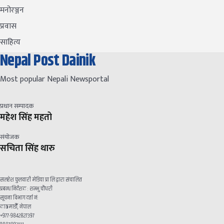
मनोरञ्जन
प्रवास
साहित्य
Nepal Post Dainik
Most popular Nepali Newsportal
प्रधान सम्पादक
महेश सिंह महतो
संयोजक
सचिता सिंह थारु
सलहेश फुलवारी मेडिया प्रा लि द्वारा संचालित
प्रबन्ध निर्देशक : शम्भु चौधरी
सूचना विभाग दर्ता नं:
काठमाडौँ, नेपाल
+९७७-९८४२८२७३९७