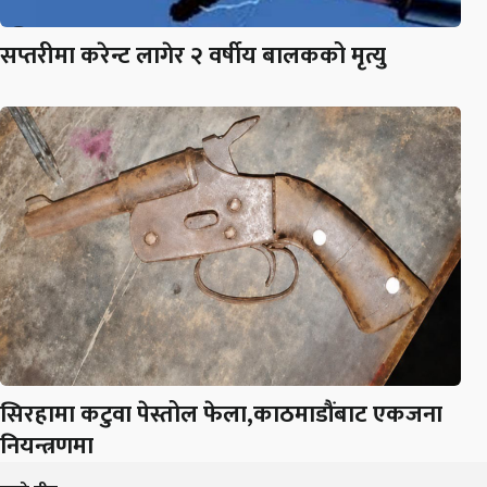
सप्तरीमा करेन्ट लागेर २ वर्षीय बालकको मृत्यु
सिरहामा कटुवा पेस्तोल फेला,काठमाडौंबाट एकजना
नियन्त्रणमा