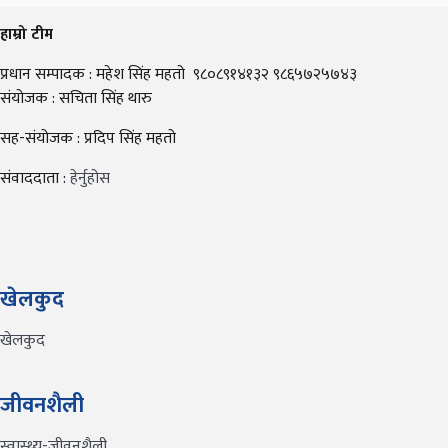
हाम्रो टीम
प्रधान सम्पादक : महेश सिंह महतो ९८०८९१४१३२ ९८६५७२५७४३
संयोजक : सचिता सिंह थारु
सह-संयोजक : प्रदिप सिंह महतो
संवाददाता :
हेर्नुहोस
खेलकुद
खेलकुद
जीवनशैली
स्वास्थ्य-जीवनशैली