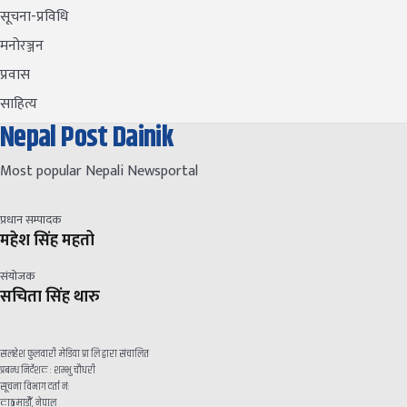
सूचना-प्रविधि
मनोरञ्जन
प्रवास
साहित्य
Nepal Post Dainik
Most popular Nepali Newsportal
प्रधान सम्पादक
महेश सिंह महतो
संयोजक
सचिता सिंह थारु
सलहेश फुलवारी मेडिया प्रा लि द्वारा संचालित
प्रबन्ध निर्देशक : शम्भु चौधरी
सूचना विभाग दर्ता नं:
काठमाडौँ, नेपाल