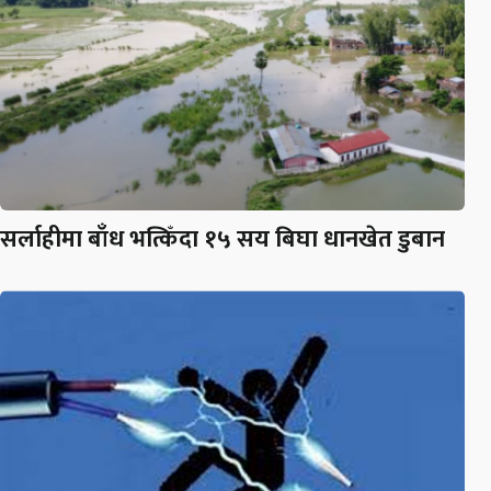
सर्लाहीमा बाँध भत्किँदा १५ सय बिघा धानखेत डुबान