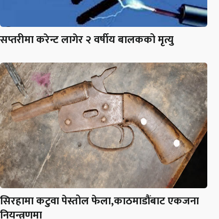
सप्तरीमा करेन्ट लागेर २ वर्षीय बालकको मृत्यु
सिरहामा कटुवा पेस्तोल फेला,काठमाडौंबाट एकजना
नियन्त्रणमा