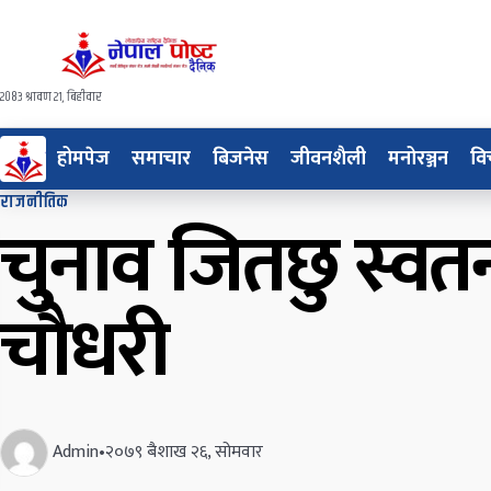
२०८३ श्रावण २१, बिहीवार
होमपेज
समाचार
बिजनेस
जीवनशैली
मनोरञ्जन
वि
राजनीतिक
चुनाव जितछु स्वतन्त
चौधरी
Admin
•
२०७९ बैशाख २६, सोमवार