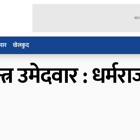
ADV
चार
खेलकुद
्र उमेदवार : धर्मरा