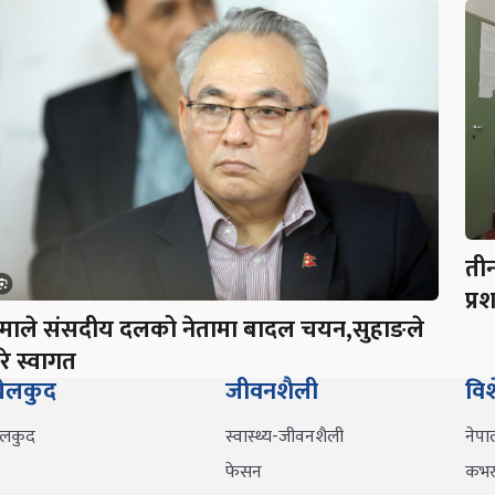
ती
प्र
माले संसदीय दलको नेतामा बादल चयन,सुहाङले
रे स्वागत
ेलकुद
जीवनशैली
वि
ेलकुद
स्वास्थ्य-जीवनशैली
नेपा
फेसन
कभर 