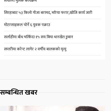
सचेतना मुलक कार्यक्रम
सिरहाबाट ५३ किलो गाँजा बरामद, भरिया फरार,खोजि कार्य जारी
मोटरसाइकल चोर्ने ६ युवक पक्राउ
सर्लाहीमा बाँध भत्किँदा १५ सय बिघा धानखेत डुबान
सप्तरीमा करेन्ट लागेर २ वर्षीय बालकको मृत्यु
सम्बन्धित खबर