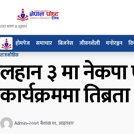
२०८३ श्रावण २२, शुक्रवार
होमपेज
समाचार
बिजनेस
जीवनशैली
मनोरञ्जन
वि
राजनीतिक
लहान ३ मा नेकपा ए
कार्यक्रममा तिब्रता
Admin
•
२०७९ बैशाख ११, आइतवार