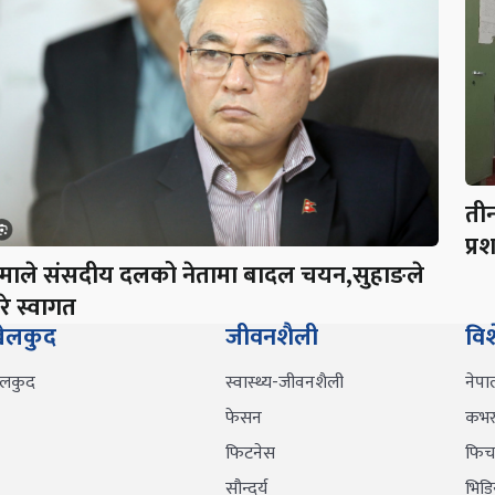
ती
प्र
माले संसदीय दलको नेतामा बादल चयन,सुहाङले
रे स्वागत
ेलकुद
जीवनशैली
वि
ेलकुद
स्वास्थ्य-जीवनशैली
नेपा
फेसन
कभर 
फिटनेस
फिच
सौन्दर्य
भिडि