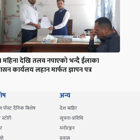
न महिना देखि तलव नपाएको भन्दै ईलाका
शासन कार्यलय लहान मार्फत ज्ञापन पत्र
शेष
अन्य
ल पोस्ट दैनिक बिशेष
देश बाहिर
स्टोरी
सूचना-प्रविधि
र
मनोरञ्जन
यो
प्रवास