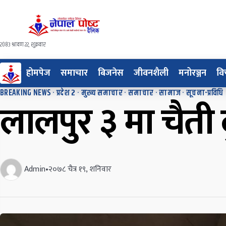
२०८३ श्रावण २२, शुक्रवार
होमपेज
समाचार
बिजनेस
जीवनशैली
मनोरञ्जन
वि
BREAKING NEWS
·
प्रदेश २
·
मुख्य समाचार
·
समाचार
·
सामाज
·
सूचना-प्रविधि
लालपुर ३ मा चैती दु
Admin
•
२०७८ चैत्र १९, शनिवार