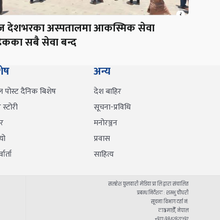
 देशभरका अस्पतालमा आकस्मिक सेवा
ेकका सबै सेवा बन्द
शेष
अन्य
ल पोस्ट दैनिक बिशेष
देश बाहिर
स्टोरी
सूचना-प्रविधि
र
मनोरञ्जन
यो
प्रवास
वार्ता
साहित्य
सलहेश फुलवारी मेडिया प्रा लि द्वारा संचालित
प्रबन्ध निर्देशक : शम्भु चौधरी
सूचना विभाग दर्ता नं:
काठमाडौँ, नेपाल
+९७७-९८४२८२७३९७