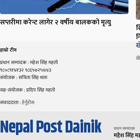
सप्तरीमा करेन्ट लागेर २ वर्षीय बालकको मृत्यु
स
न
ख
हाम्रो टीम
ख
प्रधान सम्पादक : महेश सिंह महतो
९८०८९१४१३२ ९८६५७२५७४३
संयोजक : सचिता सिंह थारु
सह-संयोजक : प्रदिप सिंह महतो
संवाददाता :
हेर्नुहोस
Nepal Post Dainik
प्रधान सम्पादक
महेश सिंह म