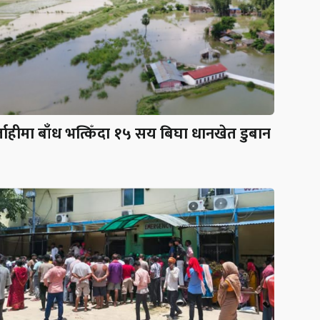
लाहीमा बाँध भत्किँदा १५ सय बिघा धानखेत डुबान