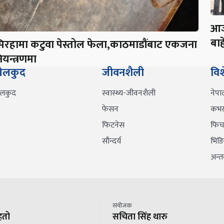
आज
बाह
िरहामा कटुवा पेस्तोल फेला,काठमाडौंबाट एकजना
ियन्त्रणमा
ेलकुद
जीवनशैली
वि
ेलकुद
स्वास्थ्य-जीवनशैली
नेपा
फेसन
कभर 
फिटनेस
फिच
सौन्दर्य
भिडि
अन्तर्
संयोजक
हतो
सचिता सिंह थारु