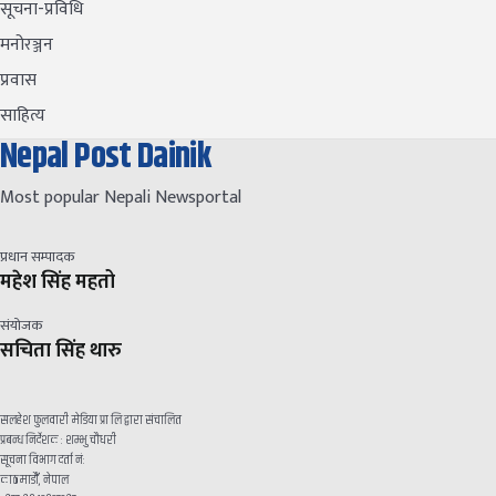
सूचना-प्रविधि
मनोरञ्जन
प्रवास
साहित्य
Nepal Post Dainik
Most popular Nepali Newsportal
प्रधान सम्पादक
महेश सिंह महतो
संयोजक
सचिता सिंह थारु
सलहेश फुलवारी मेडिया प्रा लि द्वारा संचालित
प्रबन्ध निर्देशक : शम्भु चौधरी
सूचना विभाग दर्ता नं:
काठमाडौँ, नेपाल