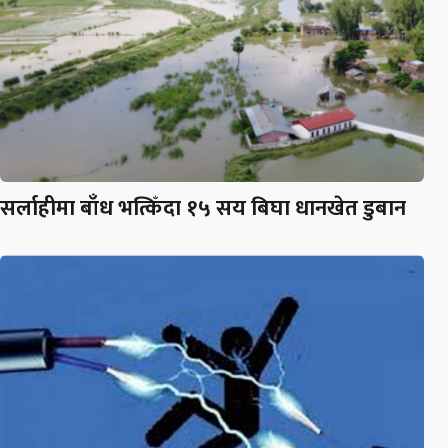
सर्लाहीमा बाँध भत्किँदा १५ सय बिघा धानखेत डुबान