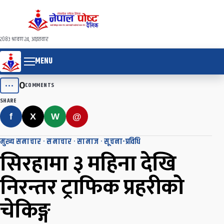
२०८३ श्रावण २४, आइतवार
MENU
0
•••
COMMENTS
SHARE
f
X
W
@
मुख्य समाचार
·
समाचार
·
सामाज
·
सूचना-प्रविधि
सिरहामा ३ महिना देखि
निरन्तर ट्राफिक प्रहरीको
चेकिङ्ग