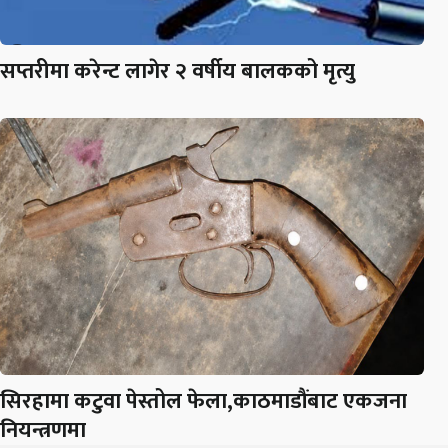
सप्तरीमा करेन्ट लागेर २ वर्षीय बालकको मृत्यु
सिरहामा कटुवा पेस्तोल फेला,काठमाडौंबाट एकजना
नियन्त्रणमा