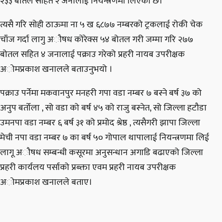
२३३ बोतल सहित २ जनालाई नियन्त्रणमा लिएको छ।
त्यसै गरि सोही ठाऊमा ना ५ ख ६८७७ नम्बरको ट्रकलाई रोकी चेक
चाँज गर्दा लागु अौषध कोरेक्स ५४ बोतल गरी जम्मा गरि २७७
बोतल सहित ४ जनालाई पक्राउ गरेको प्रहरी नायब उपरीक्षक
अोमप्रकाश खनालले बताउनुभयो ।
पक्राउ पर्नेमा मकवानपुर मनहरी गपा वडा नम्बर ७ बस्ने बर्ष ३७ को
अनुप बर्तोला , सो वडा को बर्ष ४५ को राजु बस्नेत, सो जिल्ला हटौडा
उमनपा वडा नम्बर ६ बर्ष ३१ को प्रमोद श्रेष्ठ , त्यसैगरी झापा जिल्ला
मेची नपा वडा नम्बर ७ का बर्ष ५० गोपाल थापालाई नियन्त्रणमा लिई
लागू अौषध सम्बन्धी कसूरमा अनुसन्धान अगाडि बढाएको जिल्ला
प्रहरी कार्यलय पर्साको प्रब्क्ता एवम प्रहरी नायब उपरीक्षक
अोमप्रकाश खनालले बताए।