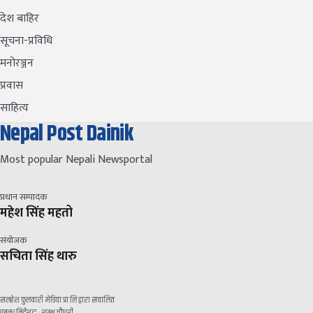
देश बाहिर
सूचना-प्रविधि
मनोरञ्जन
प्रवास
साहित्य
Nepal Post Dainik
Most popular Nepali Newsportal
प्रधान सम्पादक
महेश सिंह महतो
संयोजक
सचिता सिंह थारु
सलहेश फुलवारी मेडिया प्रा लि द्वारा संचालित
प्रबन्ध निर्देशक : शम्भु चौधरी